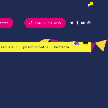
0
arifas
+34 971 30 38 15
 escuela
¡Inscripción!
Contacto