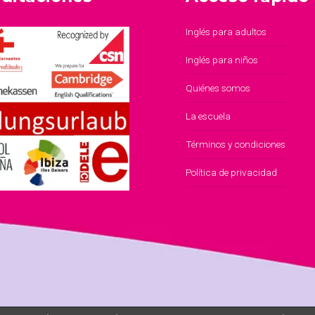
Inglés para adultos
Inglés para niños
Quiénes somos
La escuela
Términos y condiciones
Política de privacidad