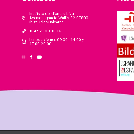
Instituto de Idiomas Ibiza
Avenida Ignacio Wallis, 32 07800
Ibiza, Islas Baleares
+34 971 30 38 15
Lunes a viernes 09:00 - 14:00 y
17.00-20.00