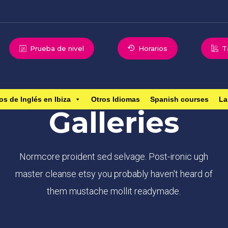
Prueba de nivel
Horarios
T
TABULA EVENTS
os de Inglés en Ibiza
Otros Idiomas
Spanish courses
La
Galleries
Normcore proident sed selvage. Post-ironic ugh
master cleanse etsy you probably haven't heard of
them mustache mollit readymade.