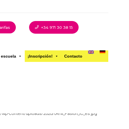
arifas
+34 971 30 38 15
 escuela
¡Inscripción!
Contacto