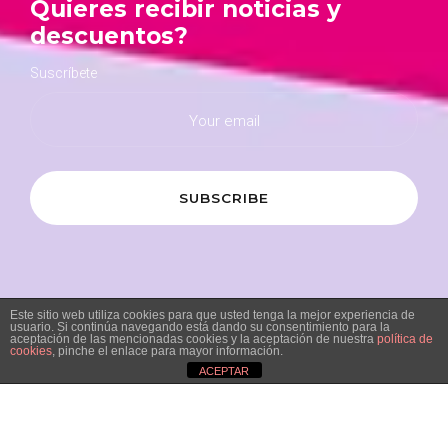
Quieres recibir noticias y
descuentos?
Suscríbete
Este sitio web utiliza cookies para que usted tenga la mejor experiencia de
usuario. Si continúa navegando está dando su consentimiento para la
aceptación de las mencionadas cookies y la aceptación de nuestra
política de
cookies
, pinche el enlace para mayor información.
ACEPTAR