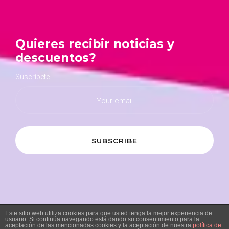
Quieres recibir noticias y
descuentos?
Suscríbete
Este sitio web utiliza cookies para que usted tenga la mejor experiencia de
usuario. Si continúa navegando está dando su consentimiento para la
aceptación de las mencionadas cookies y la aceptación de nuestra
política de