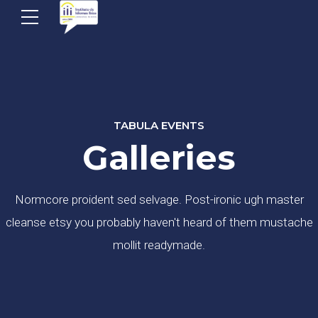
TABULA EVENTS
Galleries
Normcore proident sed selvage. Post-ironic ugh master
cleanse etsy you probably haven't heard of them mustache
mollit readymade.