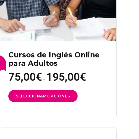
de
producto
Cursos de Inglés Online
para Adultos
75,00
€
195,00
€
Rango
de
-
precios:
desde
75,00€
Este
SELECCIONAR OPCIONES
hasta
195,00€
producto
tiene
múltiples
variantes.
Las