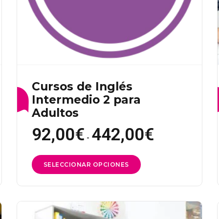
de
producto
Cursos de Inglés
Intermedio 2 para
Adultos
92,00
€
442,00
€
Rango
de
-
precios:
desde
92,00€
Este
SELECCIONAR OPCIONES
hasta
442,00€
producto
tiene
múltiples
variantes.