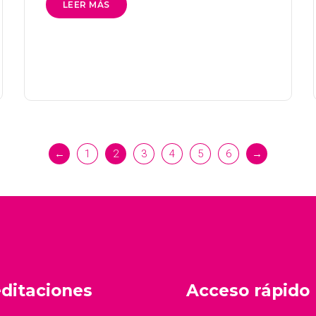
LEER MÁS
←
1
2
3
4
5
6
→
ditaciones
Acceso rápido