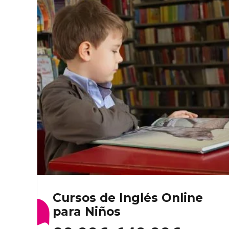
Las
opciones
se
pueden
elegir
en
la
página
de
producto
Cursos de Inglés Online
para Niños
Rango