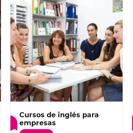
Las
opciones
se
pueden
elegir
en
la
página
de
producto
Cursos de inglés para
empresas