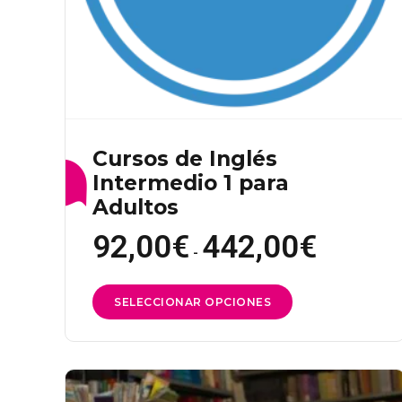
producto
Cursos de Inglés
Intermedio 1 para
Adultos
92,00
€
442,00
€
Rango
de
-
precios:
desde
92,00€
Este
SELECCIONAR OPCIONES
hasta
442,00€
producto
tiene
múltiples
variantes.