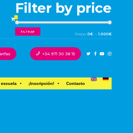
Filter by price
0
FILTRAR
Precio:
0€
—
1.000€
arifas
+34 971 30 38 15
 escuela
¡Inscripción!
Contacto