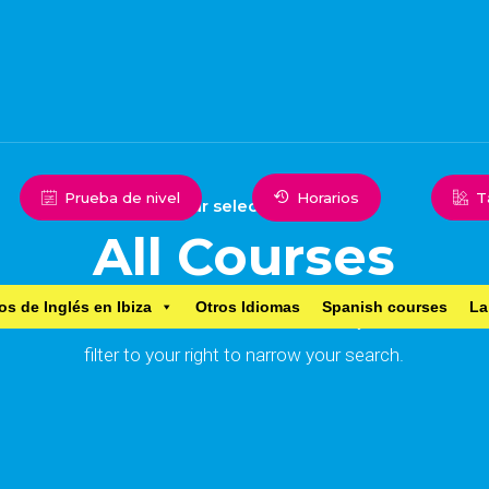
Prueba de nivel
Horarios
T
Our selection of
All Courses
os de Inglés en Ibiza
Otros Idiomas
Spanish courses
La
Browse for the most suitable course for you. Use the
filter to your right to narrow your search.