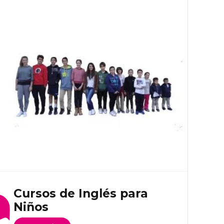
opciones
se
pueden
elegir
en
la
página
de
producto
Cursos de Inglés para
Niños