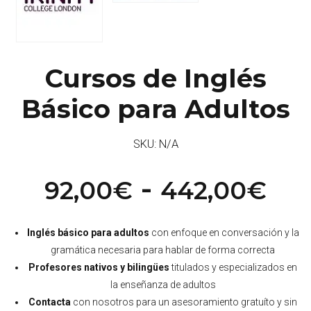
Cursos de Inglés
Básico para Adultos
SKU:
N/A
Ra
-
92,00
€
442,00
€
de
Inglés básico para adultos
con enfoque en conversación y la
pre
gramática necesaria para hablar de forma correcta
de
Profesores nativos y bilingües
titulados y especializados en
la enseñanza de adultos
92
Contacta
con nosotros para un asesoramiento gratuíto y sin