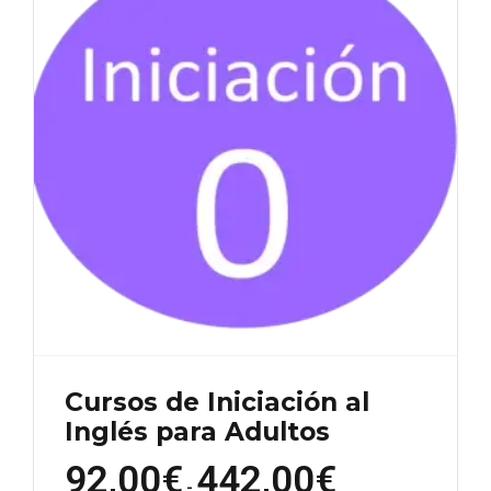
opciones
se
pueden
elegir
en
la
página
de
producto
Cursos de Iniciación al
Inglés para Adultos
92,00
€
442,00
€
Rango
de
-