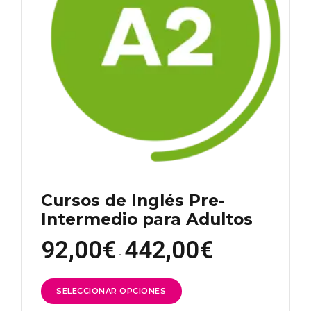
en
la
página
de
producto
Cursos de Inglés Pre-
Intermedio para Adultos
92,00
€
442,00
€
Rango
de
-
precios:
desde
92,00€
Este
hasta
SELECCIONAR OPCIONES
442,00€
producto