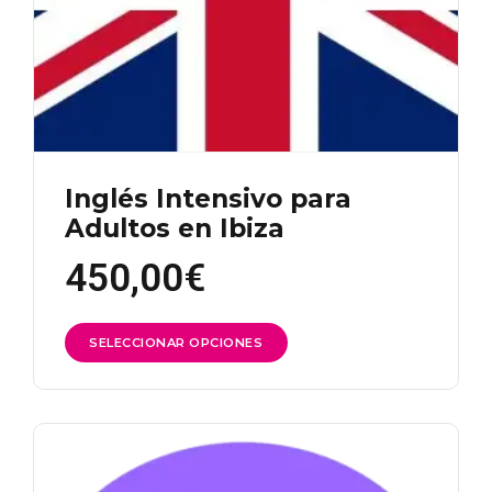
Inglés Intensivo para
Adultos en Ibiza
450,00
€
Este
SELECCIONAR OPCIONES
producto
tiene
múltiples
variantes.
Las