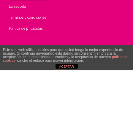
La escuela
Términos y condiciones
Política de privacidad
Este sitio web utiliza cookies para que usted tenga la mejor experiencia de
usuario. Si continúa navegando está dando su consentimiento para la
aceptación de las mencionadas cookies y la aceptación de nuestra
política de
Quieres recibir noticias y
cookies
, pinche el enlace para mayor información.
ACEPTAR
descuentos?
Suscríbete