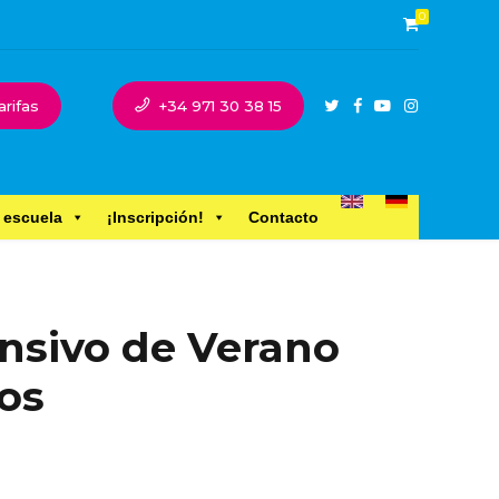
0
arifas
+34 971 30 38 15
 escuela
¡Inscripción!
Contacto
ensivo de Verano
os