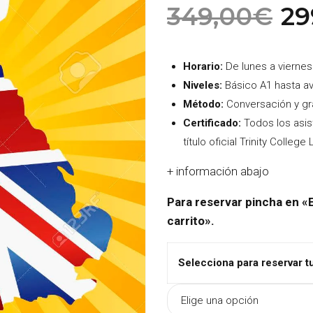
El
349,00
€
29
p
or
er
Horario:
De lunes a viernes
3
Niveles:
Básico A1 hasta a
Método:
Conversación y g
Certificado:
Todos los asis
título oficial Trinity Colleg
+ información abajo
Para reservar pincha en «E
carrito».
Selecciona para reservar t