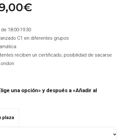
El
9,00
€
recio
precio
iginal
actual
a:
es:
 de 18:00-19:30
49,00€.
299,00€.
vanzado C1 en diferentes grupos
ramática
tentes reciben un certificado, posibilidad de sacarse
e London
lige una opción» y después a «Añadir al
u plaza