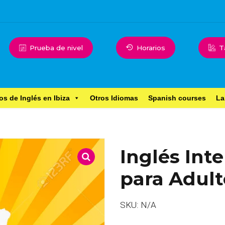
Prueba de nivel
Horarios
T
os de Inglés en Ibiza
Otros Idiomas
Spanish courses
La
Inglés Int
para Adult
SKU:
N/A