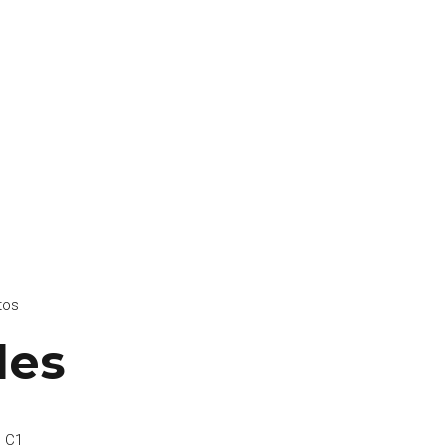
tos
les
o C1