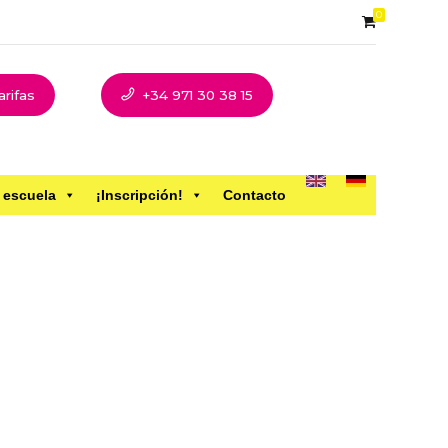
0
arifas
+34 971 30 38 15
 escuela
¡Inscripción!
Contacto