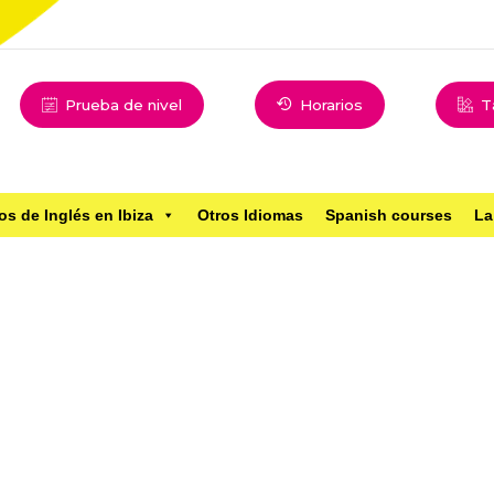
Prueba de nivel
Horarios
T
os de Inglés en Ibiza
Otros Idiomas
Spanish courses
La