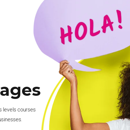
uages
us levels courses
businesses.